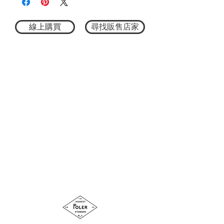
結合機能與潮流感設計的輕量跑步帽，以
搶眼俏皮的標語 Logo 點綴正面，打造兼具
運動感與街頭風格的日常穿搭單品。
線上購買
尋找販售店家
帽身採用透氣網布拼接設計，提升配戴時
的乾爽舒適度，搭配可調式抽繩細節，無
論慢跑、戶外活動或日常穿搭都能輕鬆駕
馭。
材質：100% 聚酯纖維
尺寸：55-59cm ± 2 cm
帽深：16.5cm
帽簷：5cm
洗標說明：手洗, 不可漂白,不可烘乾,不可
熨燙, 不可乾洗