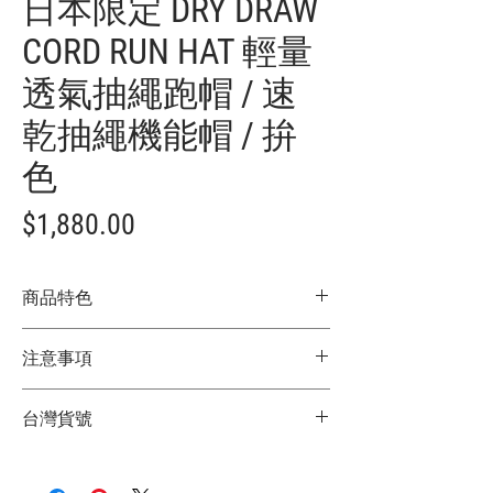
日本限定 DRY DRAW
CORD RUN HAT 輕量
透氣抽繩跑帽 / 速
乾抽繩機能帽 / 拚
色
價
$1,880.00
格
商品特色
前方 Pop 風格標語 Logo，增添造型亮點
注意事項
透氣網布面板設計，提升乾爽舒適感
適合跑步、戶外活動等 Active 場景
★商品顏色因電腦螢幕設定差異略有不
可調式抽繩設計，穩固貼合不易滑落
台灣貨號
同，以實際商品顏色為主
適中的帽簷長度，兼顧遮陽與俐落輪廓
★尺寸因平量時會有點誤差，以實際商品
除了機能用途，也可作為日常穿搭的造型
2772611006009
尺寸為主
單品