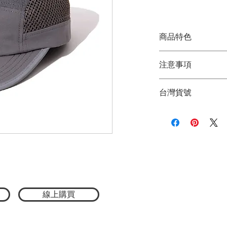
格
商品特色
日本限定款
注意事項
透氣網布拼接設計
輕量舒適、乾爽不
★商品顏色因電腦
經典 5 Panel 帽型
台灣貨號
品顏色為主
適合跑步／露營／
★尺寸因平量時會
POLER 標誌性
2772611002009
以輕量機能與戶外風格
採用透氣網布拼接
不論是跑步、露營
應對各種戶外活動
經典 5 Panel 
一貫的 Outdoor Lif
兼具機能性與造型
材質：100% 聚酯
線上購買
尺寸：55-59cm ± 
帽深：16cm
帽簷：7cm