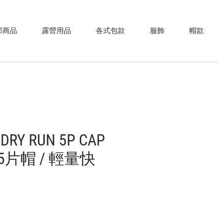
部商品
露營用品
各式包款
服飾
帽款
Y RUN 5P CAP
片帽 / 輕量快