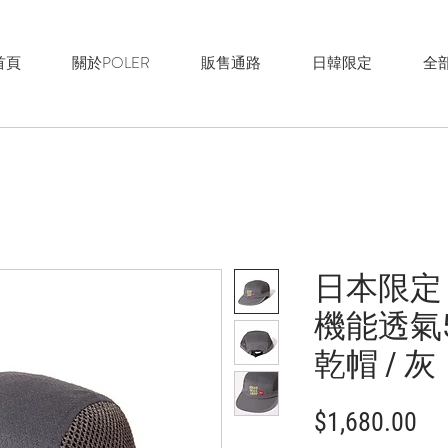
首頁
關於POLER
販售通路
日韓限定
全
日本限定 DR
機能透氣5
乾帽 / 灰
價
$1,680.00