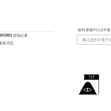
不可漂白,不可烘乾,不可熨燙, 不可乾
隨時掌握POLER
ENTURES 冒險紀事
S 最新消息
​TEL：+886-2-2732