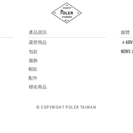
尺寸：55-59cm ± 
帽深：16cm
帽簷：7cm
洗標說明：手洗, 
洗
產品資訊
媒體
露營用品
＃ADV
包款
NEW
服飾
帽款
配件
聯名商品
© COPYRIGHT POLER TAIWAN