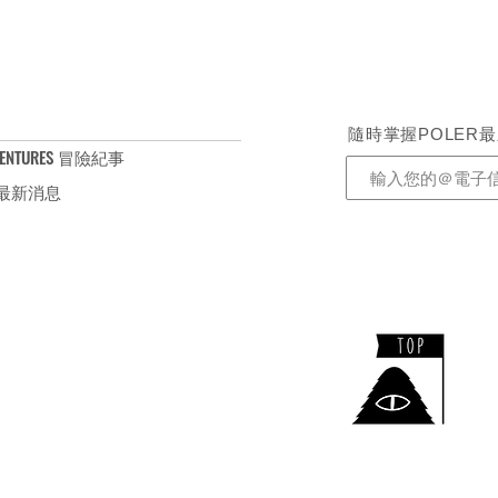
2 cm
不可漂白,不可烘乾,不可熨燙, 不可乾
隨時掌握POLER
ENTURES 冒險紀事
S 最新消息
​TEL：+886-2-2732