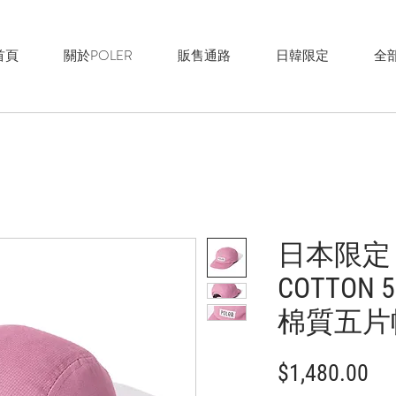
首頁
關於POLER
販售通路
日韓限定
全
日本限定 F
COTTON 
棉質五片帽
價
$1,480.00