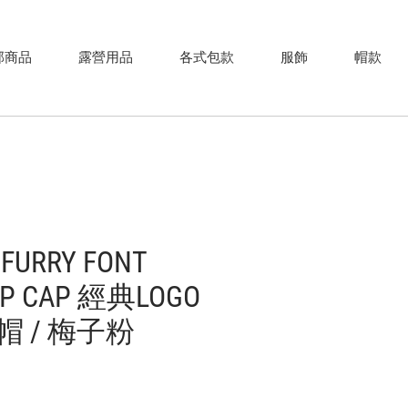
部商品
露營用品
各式包款
服飾
帽款
URRY FONT
5P CAP 經典LOGO
 / 梅子粉