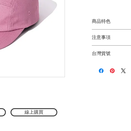
格
商品特色
經典 5 Panel 五
注意事項
正面 POLER L
棉質面料柔軟舒適
★商品顏色因電腦
百搭設計，輕鬆駕
台灣貨號
品顏色為主
適合露營、戶外活
★尺寸因平量時會
可作為休閒穿搭亮
2772611020009
POLER 經典帽款，展現
簡約百搭的 5 Pan
Logo 貼布，低
製成，具備柔軟親
用。
俐落的輪廓搭配經
格，無論是戶外露
至作為正式穿搭中
線上購買
造型層次。是一款
也是打造 POLER 
材質：100% 聚酯