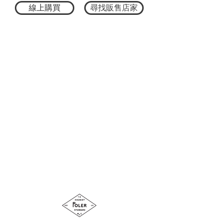
以矽膠貼章呈現的 POLER Logo，為整體造
線上購買
尋找販售店家
型注入俐落運動感。
帽身採用輕量尼龍材質打造，兼具舒適性
與耐用度，適合日常穿搭及戶外活動使
用。
後方調節帶採用抽繩設計，展現簡約俐落
的機能美學，讓帽型更加乾淨有型。
經典六片帽版型搭配低調卻富有存在感的
品牌細節，不論是城市漫遊、露營旅行或
日常通勤，都能輕鬆融入各種風格，成為
提升穿搭完整度的實用單品。
材質：100% 聚酯纖維
尺寸：59cm ± 2 cm
帽深：16cm
帽簷：7cm
洗標說明：手洗, 不可漂白,不可烘乾,不可
熨燙, 不可乾洗