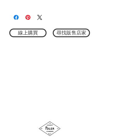
★尺寸因平量時會有點誤差，以實際商品
可搭配同系列刺繡帽款打造完整造型
2752612112
尺寸為主
以充滿紀念品（Souvenir）風格的背面刺繡
設計，打造出獨具 POLER 玩心精神的特色
單品。
醒目的刺繡圖案為整體造型增添辨識度，
線上購買
尋找販售店家
同時維持俐落平衡的視覺感受，讓這件T恤
雖然充滿個性，卻依然相當百搭。
無論搭配短褲、工裝褲或牛仔褲，都能輕
鬆展現戶外與街頭兼具的休閒風格。
系列中亦推出同款刺繡帽款，可成套搭
配，打造更完整的 POLER 風格穿搭。
材質：100% 棉
尺寸 M：全長72cm / 肩寬53.5cm / 身寬
58cm / 袖長24cm
尺寸 L：全長74cm / 肩寬55cm / 身寬61cm
/ 袖長25cm
尺寸 XL：全長76cm / 肩寬56.5cm / 身寬
64cm / 袖長26cm
洗標說明：手洗, 不可漂白,不可烘乾,不可
熨燙, 不可乾洗