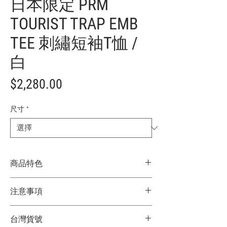
日本限定 PRM
TOURIST TRAP EMB
TEE 刺繡短袖T恤 /
白
價
$2,280.00
格
尺寸
*
商品特色
日本限定
注意事項
背面特色紀念品風格刺繡設計
展現 POLER 標誌性的戶外玩心美學
★商品顏色因電腦螢幕設定差異略有不
高辨識度圖案卻不失日常百搭性
台灣貨號
同，以實際商品顏色為主
適合戶外休閒與城市穿搭