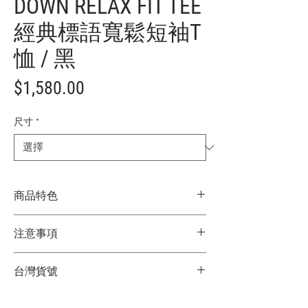
DOWN RELAX FIT TEE
經典標語寬鬆短袖T
恤 / 黑
價
$1,580.00
格
尺寸
*
商品特色
日本限定
注意事項
品牌經典標語圖像設計，簡約卻吸睛
Relax Fit 寬鬆版型，舒適自在不拘束
★商品顏色因電腦螢幕設定差異略有不
輕鬆打造慵懶率性的休閒風格
台灣貨號
同，以實際商品顏色為主
適合作為單穿或內搭造型單品
★尺寸因平量時會有點誤差，以實際商品
百搭實穿，日常穿搭輕鬆駕馭
2752612002
尺寸為主