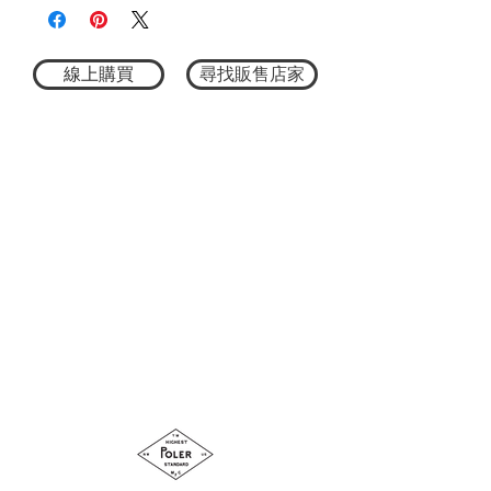
以品牌代表性的標語圖像作為設計主軸，
簡潔俐落卻擁有極高辨識度，低調中展現
獨特個性。
採用時下流行的 Relax Fit 寬鬆版型，帶來
線上購買
尋找販售店家
舒適自在的穿著體驗，輕鬆營造不刻意卻
有型的休閒風格。
無論搭配牛仔褲、工裝褲或休閒短褲，都
能展現自然率性的穿搭氛圍；作為襯衫、
外套的內搭單品，也能透過圖像設計增添
整體造型層次感，是一年四季都實穿百搭
的日常必備款。
材質：100% 棉
尺寸 M：全長70cm / 肩寬53cm / 身寬
59cm / 袖長24cm
尺寸 L：全長74cm / 肩寬56cm / 身寬62cm
/ 袖長25cm
尺寸 XL：全長78cm / 肩寬59cm / 身寬
65cm / 袖長26cm
洗標說明：手洗, 不可漂白,不可烘乾,不可
熨燙, 不可乾洗