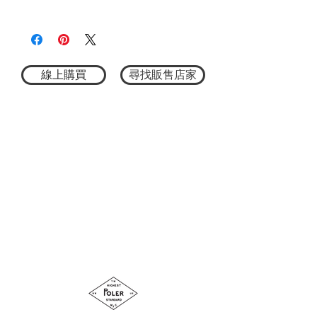
★尺寸因平量時會有點誤差，以實際商品
耐氯加工設計，可對應泳池與水域場景
2752612108
尺寸為主
兼具戶外機能與日常穿搭感的多用途單品
寬鬆自然的休閒氛圍，輕鬆融入日常造型
採用將 POLER Logo 巧妙延伸排列而成的
特色條紋面料，打造兼具品牌辨識度與潮
線上購買
尋找販售店家
流感的設計T恤。
除了吸睛外型，更搭載多項戶外機能設
定，無論城市日常或戶外活動皆能輕鬆駕
馭。
尺寸 M：全長72cm / 肩寬55.5cm / 身寬
58cm / 袖長25cm
尺寸 L：全長74cm / 肩寬57cm / 身寬61cm /
袖長26cm
尺寸 XL：全長76cm / 肩寬58.5cm / 身寬
64cm / 袖長27cm
洗標說明：手洗, 不可漂白,不可烘乾,不可
熨燙, 不可乾洗