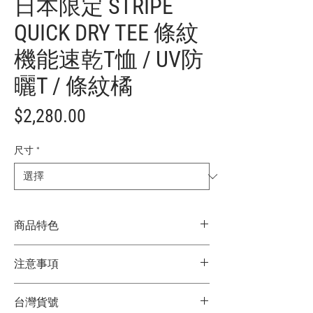
日本限定 STRIPE
QUICK DRY TEE 條紋
機能速乾T恤 / UV防
曬T / 條紋橘
價
$2,280.00
格
尺寸
*
商品特色
日本限定
注意事項
POLER Logo 延伸條紋設計，展現獨特視覺
風格
★商品顏色因電腦螢幕設定差異略有不
吸濕速乾機能，維持乾爽舒適穿著體驗
台灣貨號
同，以實際商品顏色為主
UV防曬加工，適合長時間戶外活動