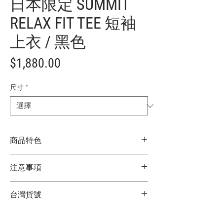
日本限定 SUMMIT
RELAX FIT TEE 短袖
上衣 / 黑色
價
$1,880.00
格
尺寸
*
商品特色
日本限定款式
注意事項
具流行風格的舒適剪裁
100%膚觸柔順棉質素材
★商品顏色因電腦螢幕設定差異略有不
簡約素面設計，可單穿、多層次穿法，自
台灣貨號
同，以實際商品顏色為主
在搭配
★尺寸因平量時會有點誤差，以實際商品
領線、領寬、壓線，堅持每一個細節
3752212105
尺寸為主