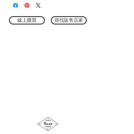
【尺寸】
M：全長72cm/身寬59cm/肩寬53cm/袖長
24cm
L：全長76cm/身寬62cm/肩寬56cm/袖長
線上購買
尋找販售店家
25cm
XL：全長80cm/身寬65cm/肩寬60cm/袖長
26cm
100% COTTON