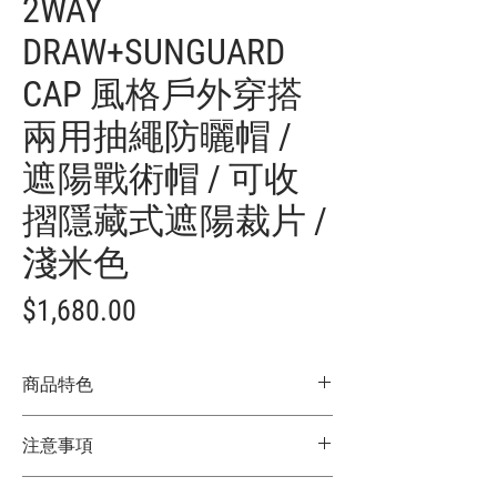
2WAY
DRAW+SUNGUARD
CAP 風格戶外穿搭
兩用抽繩防曬帽 /
遮陽戰術帽 / 可收
摺隱藏式遮陽裁片 /
淺米色
價
$1,680.00
格
商品特色
日本限定款
注意事項
透氣網眼，清爽舒適
剪裁俐落，日常百搭
★商品顏色因電腦螢幕設定差異略有不
下巴束繩，穿戴穩固