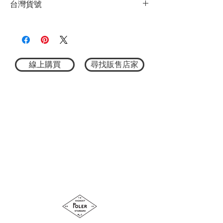
台灣貨號
同，以實際商品顏色為主
防曬頸布，對抗夏日烈陽
★尺寸因平量時會有點誤差，以實際商品
這款網眼帽配有防曬頸布和防止遺失的下
3772511013009
尺寸為主
巴束繩，全面守護你的夏日活動！
雖然它的高功能性非常吸睛，但這樣的設
計早已在音樂祭中掀起潮流，近年來更延
伸至街頭時尚。
線上購買
尋找販售店家
絕對值得一試，讓它成為你造型中的亮點
吧！
材質：
95%尼龍 / 5%聚氨酯
尺寸：55-59cm ± 2 cm