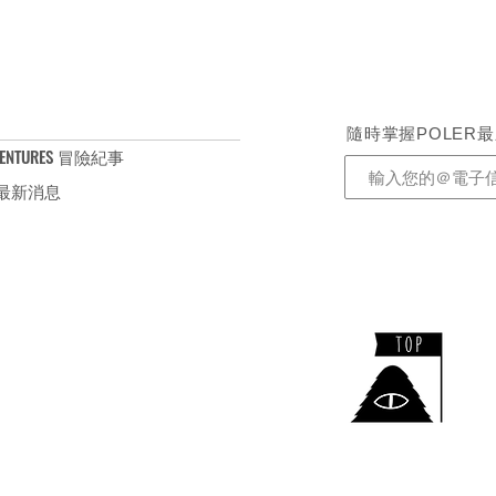
隨時掌握POLER
ENTURES 冒險紀事
S 最新消息
​TEL：+886-2-2732