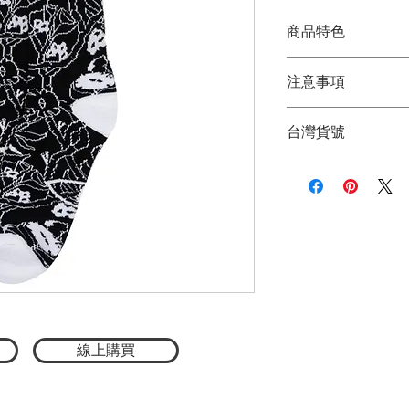
商品特色
POLER 經典款長
注意事項
疲憊的雙腳的燈塔
厚款舒適長襪
★商品顏色因電腦
日常穿搭必備單品
台灣貨號
品顏色為主
單一尺寸：約25-2
★尺寸因平量時會
材質：90% 棉 9%
3782214125
線上購買