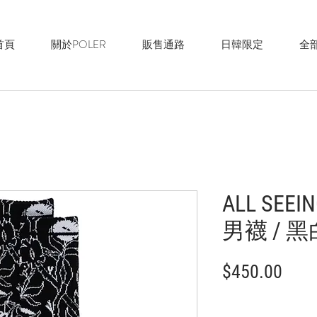
首頁
關於POLER
販售通路
日韓限定
全
ALL SEEI
男襪 / 
價
$450.00
格