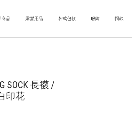
部商品
露營用品
各式包款
服飾
帽款
NG SOCK 長襪 /
黑白印花