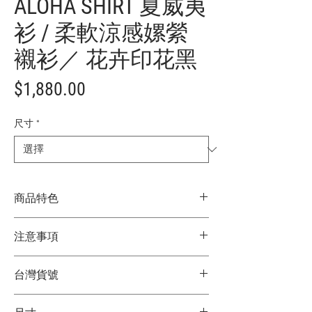
ALOHA SHIRT 夏威夷
衫 / 柔軟涼感嫘縈
襯衫／ 花卉印花黑
價
$1,880.00
格
尺寸
*
商品特色
具流行風格的舒適剪裁
注意事項
100%膚觸柔順棉質素材
可單穿、多層次穿法，自在搭配
★商品顏色因電腦螢幕設定差異略有不
領線、領寬、壓線，堅持每一個細節
台灣貨號
同，以實際商品顏色為主
材質：100% RAYON
★尺寸因平量時會有點誤差，以實際商品
3752214111
尺寸為主