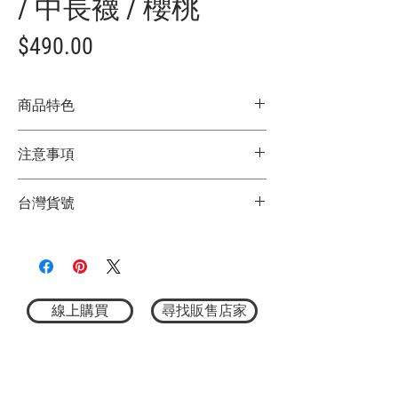
/ 中長襪 / 櫻桃
價
$490.00
格
商品特色
POLER 經典款長襪
注意事項
疲憊的雙腳的燈塔
厚款舒適長襪
★商品顏色因電腦螢幕設定差異略有不
日常穿搭必備單品
台灣貨號
同，以實際商品顏色為主
單一尺寸：約25-28cm
★尺寸因平量時會有點誤差，以實際商品
材質：90% 棉 9% 聚酯纖維 1% 彈性纖維
3782224126
尺寸為主
線上購買
尋找販售店家