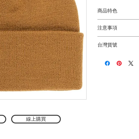
商品特色
SUMMIT LABE
注意事項
經典POLER山
百搭出遊服裝，襯
★商品顏色因電腦
俐落線條設計，百
台灣貨號
品顏色為主
兼顧防寒，同時又
★尺寸因平量時會
3772125011
線上購買