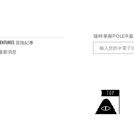
隨時掌握POLER
ENTURES 冒險紀事
S 最新消息
​TEL：+886-2-2732