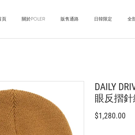
首頁
關於POLER
販售通路
日韓限定
全
DAILY DR
眼反摺針織
價
$1,280.00
格