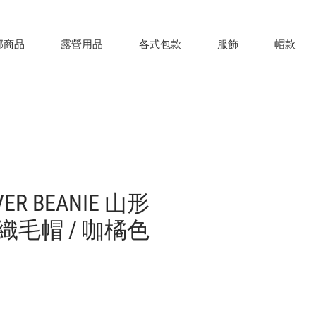
部商品
露營用品
各式包款
服飾
帽款
IVER BEANIE 山形
毛帽 / 咖橘色