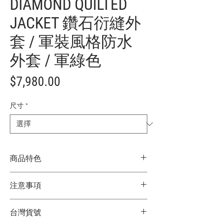
DIAMOND QUILTED
JACKET 鑽石衍縫外
套 / 軍裝風格防水
外套 / 軍綠色
價
$7,980.00
格
尺寸
*
商品特色
防水絎縫夾克
注意事項
填充物採用 THERMOLITE 布料，靈感源自
軍裝
★商品顏色因電腦螢幕設定差異略有不
背部有大刺繡徽標/品牌標示布章，品牌印
台灣貨號
同，以實際商品顏色為主
花圖案內裡