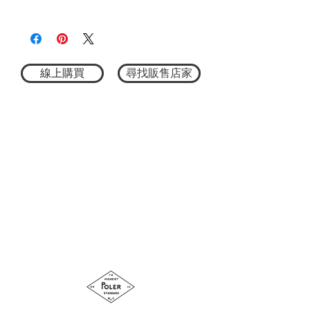
★尺寸因平量時會有點誤差，以實際商品
左口袋繡花補丁
3752321002
尺寸為主
100％聚酯纖維
M：全長65cm/身寬64cm/肩寬52.5cm/袖
長63.5cm
L：全長69cm/身寬66cm/肩寬55cm/袖長
線上購買
尋找販售店家
66cm
XL：全長71cm/身寬68cm/肩寬55.5cm/袖
長67.5cm