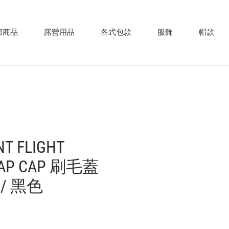
部商品
露營用品
各式包款
服飾
帽款
NT FLIGHT
LAP CAP 刷毛蓋
/ 黑色