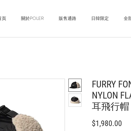
首頁
關於POLER
販售通路
日韓限定
全
FURRY FO
NYLON F
耳飛行帽 
價
$1,980.00