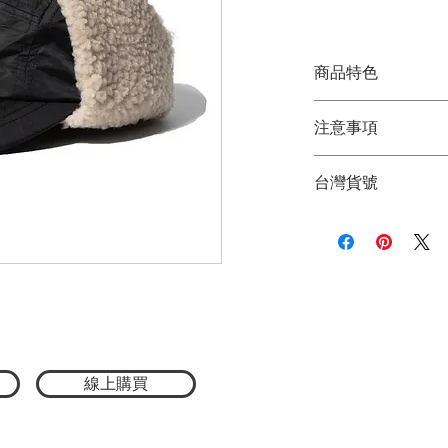
格
商品特色
日本限定款
注意事項
刷毛材質具保暖功
男女皆適宜
★商品顏色因電腦
束繩可適當調整大
台灣貨號
品顏色為主
尺寸：帽沿 7cm、帽
★尺寸因平量時會
材質：100% 尼龍
3772221016
線上購買