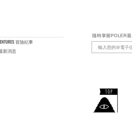
隨時掌握POLER
ENTURES 冒險紀事
S 最新消息
​TEL：+886-2-2732