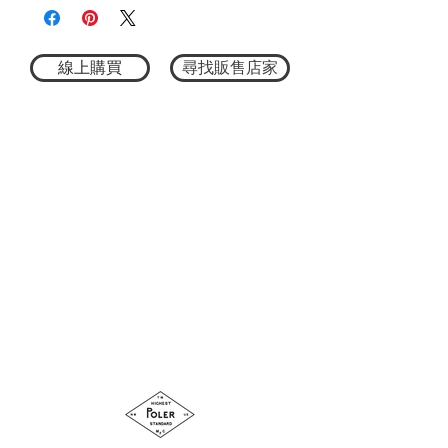
L：全長約75cm、身寬約54cm、肩寬約
49cm、袖長21cm
XL：全長約78cm、身寬約57cm、肩寬約
52cm、袖長22cm
線上購買
尋找販售店家