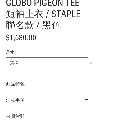
GLOBO PIGEON TEE
短袖上衣 / STAPLE
聯名款 / 黑色
價
$1,680.00
格
尺寸
*
商品特色
具流行風格的舒適剪裁
注意事項
100%膚觸柔順棉質素材
可單穿、多層次穿法，自在搭配
★商品顏色因電腦螢幕設定差異略有不
領線、領寬、壓線，堅持每一個細節
台灣貨號
同，以實際商品顏色為主
M：全長約73cm、身寬約50cm、肩寬約
★尺寸因平量時會有點誤差，以實際商品
45cm、袖長21cm
3752312017
尺寸為主