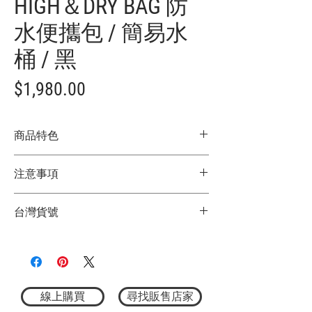
HIGH＆DRY BAG 防
水便攜包 / 簡易水
桶 / 黑
價
$1,980.00
格
商品特色
日本限定
注意事項
由 TPU 材料製成的多功能包，還具有高度
防水性，​​因此您可以在露營、衝浪等戶外
★商品顏色因電腦螢幕設定差異略有不
活動時攜帶潮濕的物品。另外，由於布料
台灣貨號
同，以實際商品顏色為主
比較硬挺，一定程度上可以自立，也可以
★尺寸因平量時會有點誤差，以實際商品
放入袋子，當作垃圾桶或工具袋使用。
3762418001009
尺寸為主
材質：100%熱塑性聚氨酯 (TPU)
尺寸：43x28x35 cm
容量：42 L
線上購買
尋找販售店家