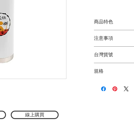
格
商品特色
保溫保冷皆可以
注意事項
符合人體工學，好
戶外旅行必備
★商品顏色因電腦
寬口徑，可直接放
台灣貨號
品顏色為主
★尺寸因平量時會
3782213206
規格
尺寸：長23.5 x 杯口
線上購買