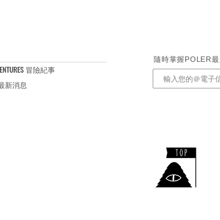
隨時掌握POLER
ENTURES 冒險紀事
S 最新消息
​TEL：+886-2-2732