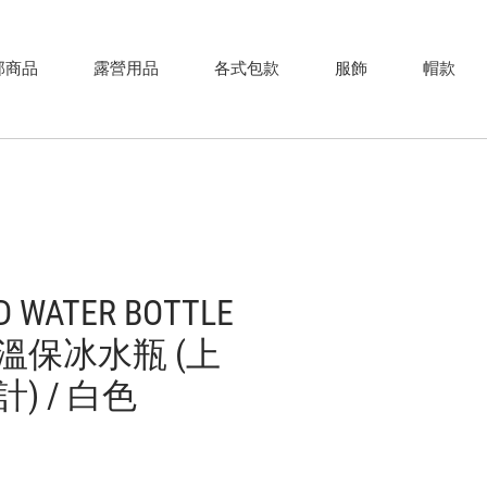
部商品
露營用品
各式包款
服飾
帽款
D WATER BOTTLE
溫保冰水瓶 (上
) / 白色