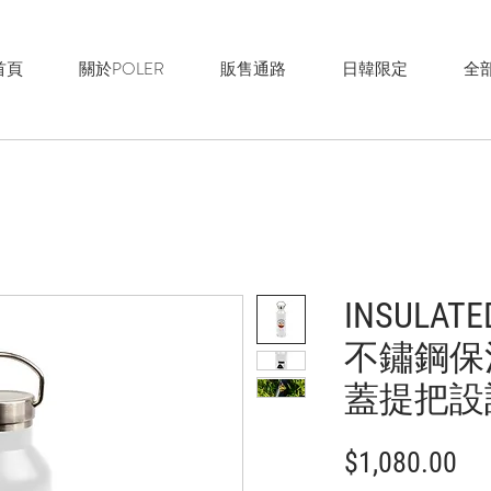
首頁
關於POLER
販售通路
日韓限定
全
INSULATE
不鏽鋼保
蓋提把設計
價
$1,080.00