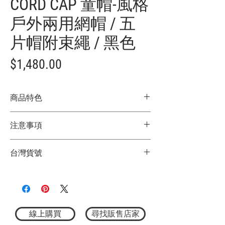
CORD CAP 童帽-風格
戶外兩用網帽 / 五
片帽附束繩 / 黑色
價
$1,480.00
格
商品特色
日本限定款
注意事項
兩側有網布的兒童帽子，透氣且防曬。
它配有一條帶子，因此您可以防止它被突
★商品顏色因電腦螢幕設定差異略有不
然的風吹走。
台灣貨號
同，以實際商品顏色為主
正面飾有品牌標誌，精心可愛的設計製
★尺寸因平量時會有點誤差，以實際商品
作，可與成人媲美。
3772419001009
尺寸為主
材質：100%聚脂纖維
頭圍：59公分±2 cm
尺寸：帽沿15 x 帽高12 cm
線上購買
尋找販售店家