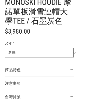
MONOSKI HOODIE 摩
諾單板滑雪連帽大
學TEE / 石墨炭色
價
$3,980.00
格
尺寸
*
商品特色
日本限定款
注意事項
舒適刷毛質地
outdoor風格設計
★商品顏色因電腦螢幕設定差異略有不
材質：100% 聚脂纖維
台灣貨號
同，以實際商品顏色為主
★尺寸因平量時會有點誤差，以實際商品
3752223201
尺寸為主