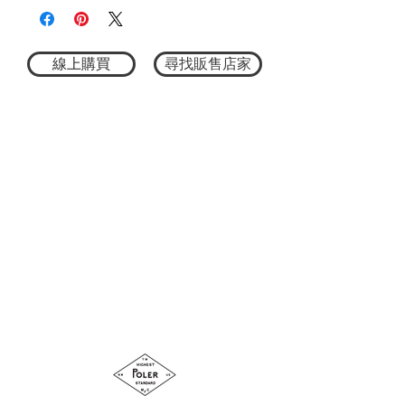
展開尺寸：寬215 x 深 152 x 高101 cm
適浸膩在大自然的饗宴中。
收納尺寸：約 50 x 20 cm
關於秘密組織「D.B.D」
營柱、營釘材質：輕鋁合金
以「貫徹新戶外生活秩序；活在當下，不
帳篷布料：100%尼龍 3000mm 防水PU塗層
線上購買
尋找販售店家
留遺憾」為宗旨，集結各領域對於風格戶
外狂熱份子所成立的神秘組織 「D.B.D」
（Day before Doomsday） 約莫始於並開始
活躍於21世紀。
據悉參與者超越物種、語言、宗教及文
化...等界線，和平凝聚不同族群，以激進
的態度推動正向的戶外風格與生活思維，
但組織內部訊息難以深入