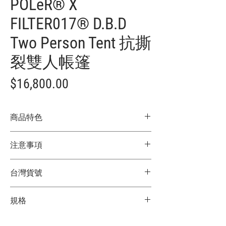
POLeR® X
FILTER017® D.B.D
Two Person Tent 抗撕
裂雙人帳篷
價
$16,800.00
格
商品特色
以輕量便攜而聞名的 POLER 雙人帳篷為設
注意事項
計基礎，使用輕鋁合金材質打造快裝式帳
棚骨架可輕鬆拆卸，面料採抗撕裂尼龍並
★商品顏色因電腦螢幕設定差異略有不
經防水PU塗層處理，使外帳可達到
台灣貨號
同，以實際商品顏色為主
3000mm防水係數。
★尺寸因平量時會有點誤差，以實際商品
帳篷內部空間寬敞，兩側開口採拉鍊式門
3782322001009
尺寸為主
規格
片設計可向上捲起收納，亦有兩側門廊空
間方便出入，特殊的棚頂眼型窗口設計，
總重量：約 4 kg
無須出帳也能檢查天氣，讓你可以安心舒