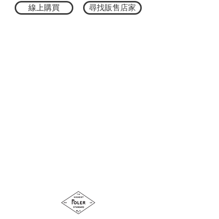
作款棒球帽，採用經典的短簷帽設計。
線上購買
尋找販售店家
除了基本款式外，還具備可折疊收納功
能，方便攜帶與收藏，帽子後方的織帶設
計，可連接另售小卡夾，可以收納零錢、
鑰匙等小物，是釣魚與戶外愛好者的實用
選擇！
材質：100%尼龍
尺寸：55-59cm ± 2 cm