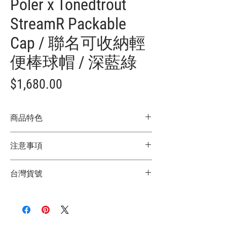
Poler x Tonedtrout
StreamR Packable
Cap / 聯名可收納輕
便棒球帽 / 深藍綠
價
$1,680.00
格
商品特色
日本限定款
注意事項
POLER x TONEDTROUT 聯名款
聯名款限定 StreamR 系列LOGO
★商品顏色因電腦螢幕設定差異略有不
後方織帶與口袋設計，可收納鑰匙小物
台灣貨號
同，以實際商品顏色為主
帽子後方束帶調整鬆緊
★尺寸因平量時會有點誤差，以實際商品
可收納式設計
3772511048009
尺寸為主
剪裁俐落，日常百搭
這款由群馬縣水上町的專業釣手-福山正和
操刀的 TONEDTROUT 與 POLER 聯名合