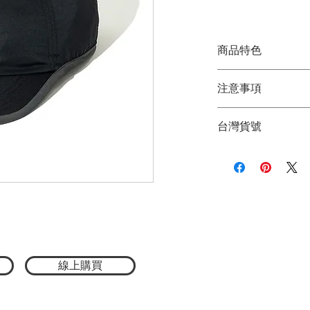
格
商品特色
日本限定款
注意事項
採用吸濕速乾材質
剪裁俐落，日常百
★商品顏色因電腦
這款帽子以經典棒
台灣貨號
品顏色為主
能的聚酯纖維材質
★尺寸因平量時會
正面搭配標誌性的
3772511007009
計，簡約中展現獨
型！
前片材質：100%
後片材質：95%聚酯
尺寸：55-59cm ± 
線上購買