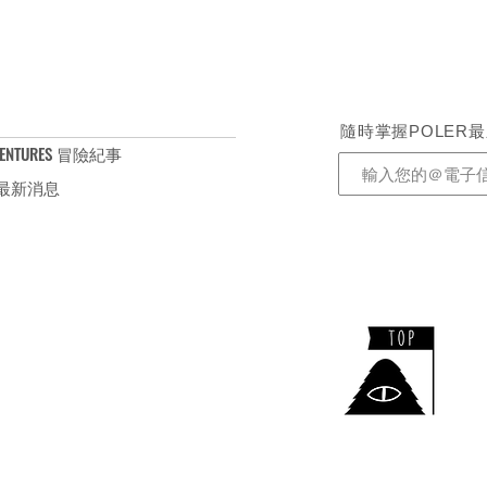
隨時掌握POLER
ENTURES 冒險紀事
S 最新消息
​TEL：+886-2-2732