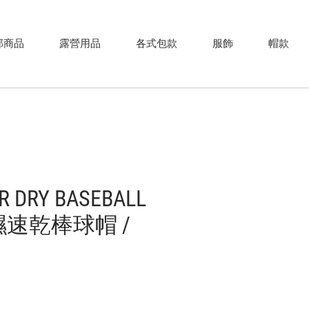
部商品
露營用品
各式包款
服飾
帽款
R DRY BASEBALL
吸濕速乾棒球帽 /