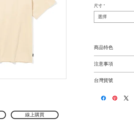
格
尺寸
*
選擇
商品特色
日本限定
注意事項
經典款彩虹Logo踢
厚磅材質，舒適好
★商品顏色因電腦
日常百搭，單穿疊
台灣貨號
品顏色為主
以山與彩虹為靈感
★尺寸因平量時會
搶眼標誌，搭配寬
3752512008
一抹亮點！
採用8.1oz厚磅
與個性更顯獨特。
線上購買
無論單穿展現風格
合，是一款不可或
材質：100%棉