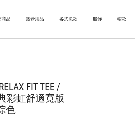
部商品
露營用品
各式包款
服飾
帽款
ELAX FIT TEE /
 經典彩虹舒適寬版
沙棕色