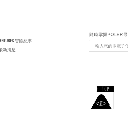
 肩寬53cm / 身寬59cm / 袖長24cm
 肩寬56cm / 身寬62cm / 袖長25cm
/ 肩寬59cm / 身寬65cm / 袖長
隨時掌握POLER
ENTURES 冒險紀事
S 最新消息
​TEL：+886-2-2732