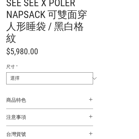
SEE SEE X POLER
NAPSACK 可雙面穿
人形睡袋 / 黑白格
紋
價
$5,980.00
格
尺寸
*
商品特色
SEE SEE與POLER 的跨界聯名
注意事項
POLER THE NAPSACK 人形睡袋，穿著它
窩在沙發上超溫暖的，也適合露營，沙發
★商品顏色因電腦螢幕設定差異略有不
衝浪，音樂節，滑雪，衝浪或任何其他的
台灣貨號
同，以實際商品顏色為主
活動，也可把它當大衣穿著上街。