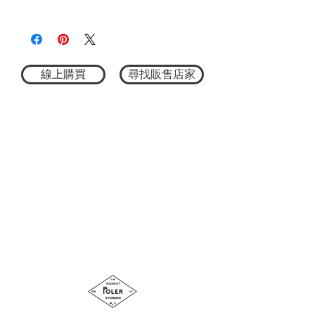
★尺寸因平量時會有點誤差，以實際商品
M:全長170cm/胸寬50cm
3782121103
尺寸為主
L：全長190cm/胸寬60cm
收納時：直徑約20cm×長約40cm
線上購買
尋找販售店家