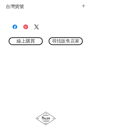
★商品顏色因電腦螢幕設定差異略有不
可單穿、多層次穿法，自在搭配
台灣貨號
同，以實際商品顏色為主
領線、領寬、壓線，堅持每一個細節
★尺寸因平量時會有點誤差，以實際商品
M：全長約72cm、身寬約62cm、袖長
3752323109
尺寸為主
59cm
L：全長約76cm、身寬約65cm、袖長62cm
XL：全長約80cm、身寬約68cm、袖長
65cm
線上購買
尋找販售店家
100% 棉