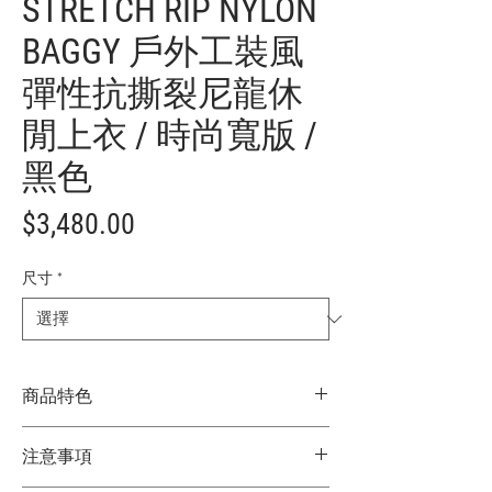
STRETCH RIP NYLON
BAGGY 戶外工裝風
彈性抗撕裂尼龍休
閒上衣 / 時尚寬版 /
黑色
價
$3,480.00
格
尺寸
*
商品特色
日本限定
注意事項
POLeR經典設計的樣式，布料由彈性防撕
裂尼龍製成，