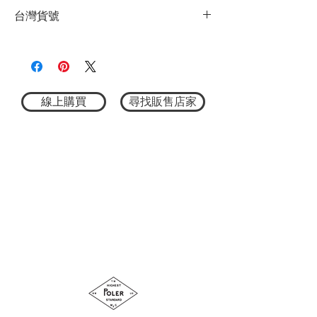
★商品顏色因電腦螢幕設定差異略有不
非常適合日常使用和戶外活動。下擺配有
台灣貨號
同，以實際商品顏色為主
調節器以增添亮點。
★尺寸因平量時會有點誤差，以實際商品
材質：95%棉 5%聚胺脂
375242101
尺寸為主
尺寸 M：全長75cm 肩寬55.5cm 身寬65cm
袖長28.5cm
尺寸 L：全長77cm 肩寬57cm 身寬67cm 袖
長29.5cm
線上購買
尋找販售店家
尺寸 XL：全長79cm 肩寬58.5cm 身寬69cm
袖長30.5cm