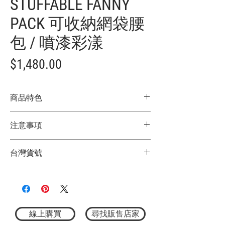
STUFFABLE FANNY
PACK 可收納網袋腰
包 / 噴漆彩漾
價
$1,480.00
格
商品特色
小體積收納包裝是它的特點，出遊旅行可
注意事項
至放於置行李內
可放入手機、錢包及個人隨身小物
★商品顏色因電腦螢幕設定差異略有不
到達定點想來場輕裝探索，它是不可缺少
台灣貨號
同，以實際商品顏色為主
的方便包款
★尺寸因平量時會有點誤差，以實際商品
尺寸：H19×W33×D8cm（6L）
3762127014
尺寸為主
線上購買
尋找販售店家