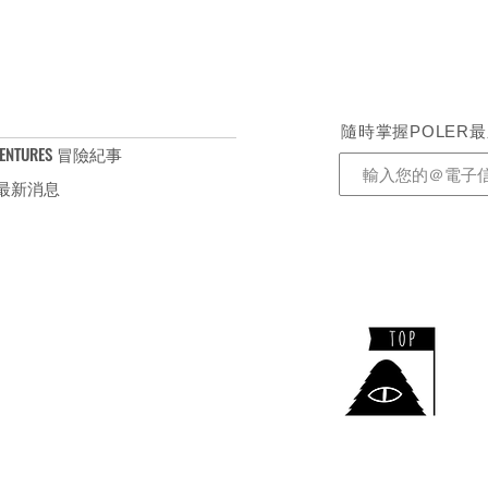
/ 身寬62cm / 袖長56cm
/ 身寬65cm / 袖長58.5cm
隨時掌握POLER
ENTURES 冒險紀事
S 最新消息
​TEL：+886-2-2732