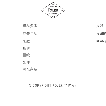
尺寸 L：全長75cm 
尺寸 XL：全長79cm 
產品資訊
媒體
露營用品
＃ADV
包款
NEW
服飾
帽款
配件
聯名商品
© COPYRIGHT POLER TAIWAN