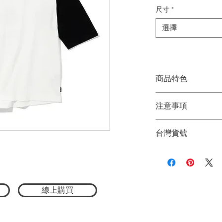
格
尺寸
*
選擇
商品特色
日本限定
注意事項
剪裁設計俐落有型
日常百搭，單穿疊
★商品顏色因電腦
這款前後印有獨特
台灣貨號
品顏色為主
不凡的品味。
★尺寸因平量時會
衣擺採用圓弧形剪
3752512141
款式也能煥發新意
寬鬆的版型設計，
行的休閒感，輕鬆
線上購買
的日常造型！
材質：100%棉
尺寸 M：全長71cm /