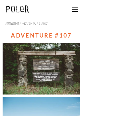
#冒險影像 \
ADVENTURE #107
ADVENTURE #107