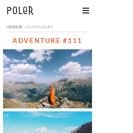
#冒險影像 \
ADVENTURE #111
ADVENTURE #111