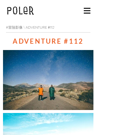
#冒險影像 \
ADVENTURE #112
ADVENTURE #112