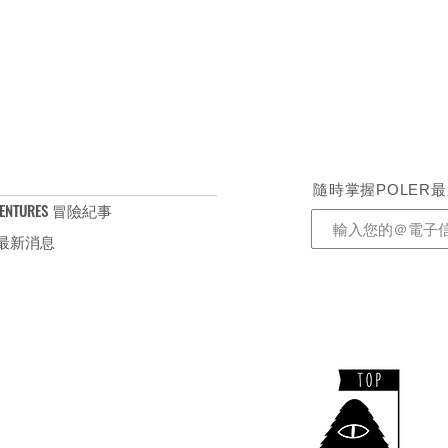
隨時掌握POLER
ENTURES 冒險紀事
S 最新消息
​TEL：+886-2-2732