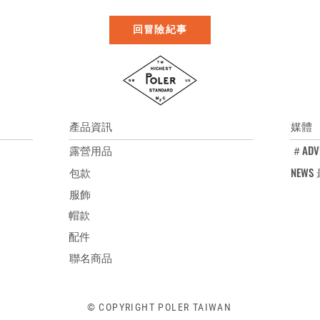
回冒險紀事
產品資訊
媒體
露營用品
＃ADV
包款
NEW
服飾
帽款
配件
聯名商品
© COPYRIGHT POLER TAIWAN