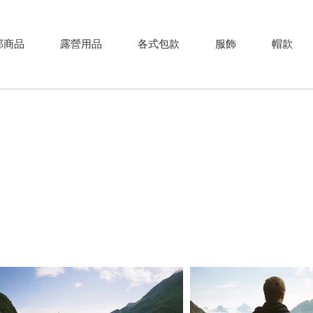
部商品
露營用品
各式包款
服飾
帽款