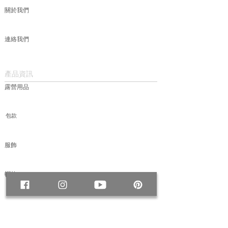
關於我們
連絡我們
產品資訊
露營用品
包款
服飾
帽款
媒體
＃ADVENTURES 冒險紀事