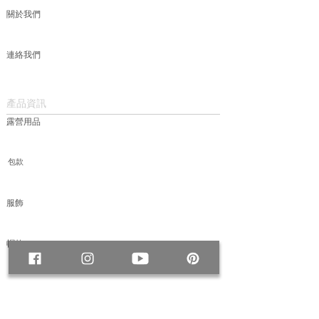
關於我們
連絡我們
產品資訊
露營用品
包款
服飾
帽款
媒體
＃ADVENTURES 冒險紀事