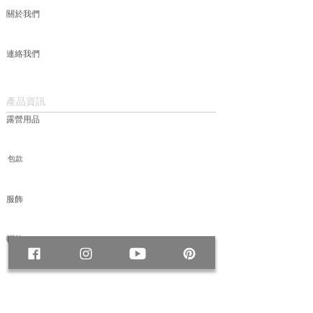
關於我們
連絡我們
產品資訊
露營用品
包款
服飾
帽款
媒體
＃ADVENTURES 冒險紀事